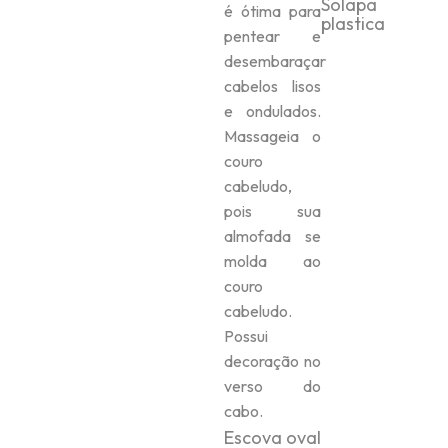
Solapa
é ótima para
plastica
pentear e
desembaraçar
cabelos lisos
e ondulados.
Massageia o
couro
cabeludo,
pois sua
almofada se
molda ao
couro
cabeludo.
Possui
decoração no
verso do
cabo.
Escova oval