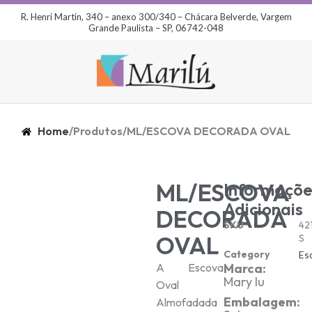
R. Henri Martin, 340 – anexo 300/340 – Chácara Belverde, Vargem
Grande Paulista – SP, 06742-048
Home
/
Produtos
/
ML/ESCOVA DECORADA OVAL
ML/ESCOVA
Informaçõe
Adicionais
DECORADA
SKU
42
OVAL
S
Category
Es
A Escova
Marca:
Mary lu
Oval
Embalagem:
Almofadada