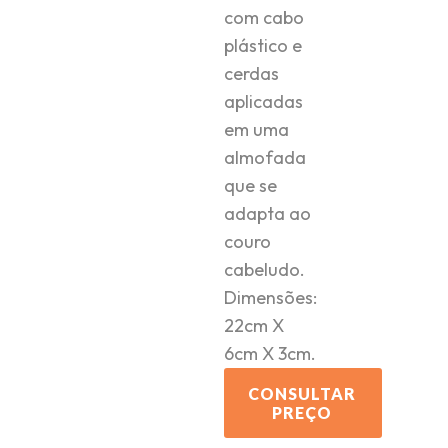
com cabo
plástico e
cerdas
aplicadas
em uma
almofada
que se
adapta ao
couro
cabeludo.
Dimensões:
22cm X
6cm X 3cm.
CONSULTAR
PREÇO