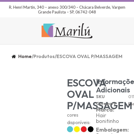
R. Henri Martin, 340 – anexo 300/340 – Chácara Belverde, Vargem
Grande Paulista – SP, 06742-048
Home
/
Produtos
/
ESCOVA OVAL P/MASSAGEM
ESCOVA
Informaçõe
Adicionais
OVAL
SKU
01
P/MASSAGEM
Category
Es
Marca:
cores
Hair
bonitinho
disponíveis:
Embalagem: