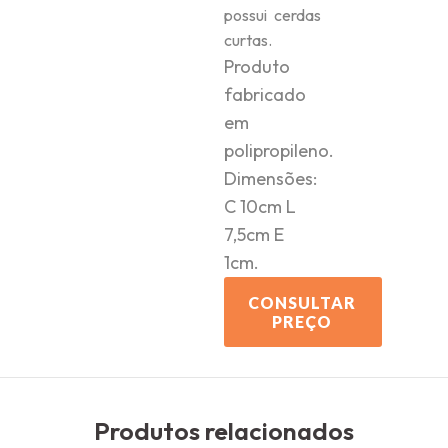
possui cerdas
curtas.
Produto
fabricado
em
polipropileno.
Dimensões:
C 10cm L
7,5cm E
1cm.
CONSULTAR
PREÇO
Produtos relacionados