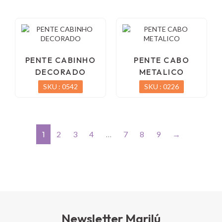
PENTE CABINHO
PENTE CABO
DECORADO
METALICO
SKU : 0542
SKU : 0226
1
2
3
4
…
7
8
9
→
Newsletter Marilú