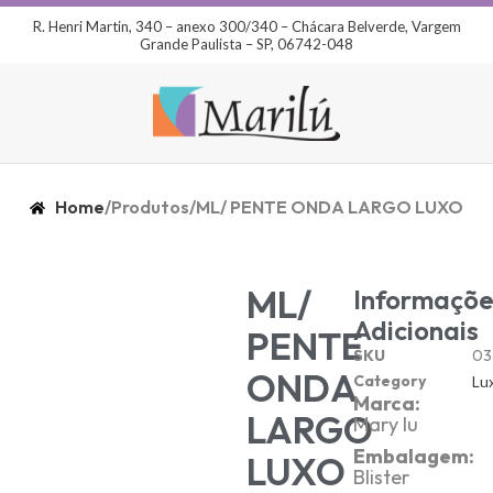
R. Henri Martin, 340 – anexo 300/340 – Chácara Belverde, Vargem
Grande Paulista – SP, 06742-048
Home
/
Produtos
/
ML/ PENTE ONDA LARGO LUXO
ML/
Informaçõe
Adicionais
PENTE
SKU
03
ONDA
Category
Lu
Marca:
LARGO
Mary lu
Embalagem:
LUXO
Blister