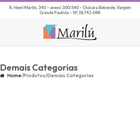
R. Henri Martin, 340 – anexo 300/340 – Chácara Belverde, Vargem
Grande Paulista – SP, 06742-048
Demais Categorias
Home
/
Produtos
/
Demais Categorias