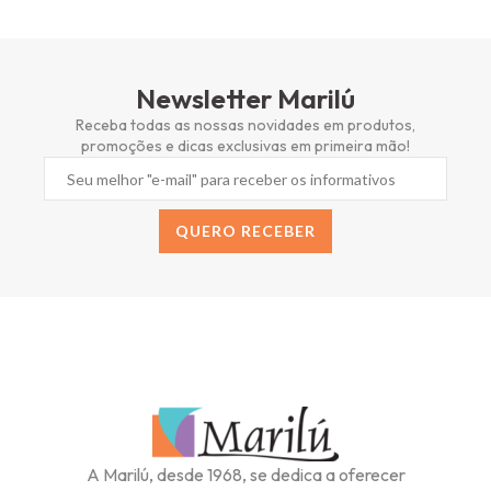
Newsletter Marilú
Receba todas as nossas novidades em produtos,
promoções e dicas exclusivas em primeira mão!
QUERO RECEBER
Alternative:
A Marilú, desde 1968, se dedica a oferecer