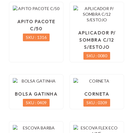
APITO PACOTE
C/50
APLICADOR P/
SKU : 1316
SOMBRA C/12
S/ESTOJO
SKU : 0080
BOLSA GATINHA
CORNETA
SKU : 0409
SKU : 0309