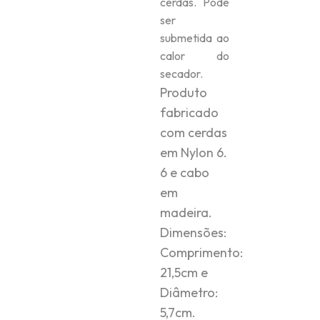
cerdas. Pode
ser
submetida ao
calor do
secador.
Produto
fabricado
com cerdas
em Nylon 6.
6 e cabo
em
madeira.
Dimensões:
Comprimento:
21,5cm e
Diâmetro:
5,7cm.