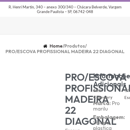
R. Henri Martin, 340 – anexo 300/340 – Chácara Belverde, Vargem
Grande Paulista – SP, 06742-048
Home
/
Produtos
/
PRO/ESCOVA PROFISSIONAL MADEIRA 22 DIAGONAL
PRO/ESCOVA
Informaçõe
Adicionais
PROFISSIONA
SKU
07
MADEIRA
Category
Es
Marca:
Pro
22
marilu
Embalagem:
DIAGONAL
Solapa
plastica