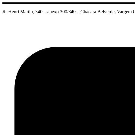
Ir
para
R. Henri Martin, 340 – anexo 300/340 – Chácara Belverde, Vargem G
o
conteúdo