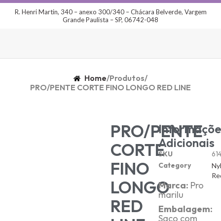
R. Henri Martin, 340 – anexo 300/340 – Chácara Belverde, Vargem
Grande Paulista – SP, 06742-048
Home
/
Produtos
/
PRO/PENTE CORTE FINO LONGO RED LINE
PRO/PENTE
Informaçõe
Adicionais
CORTE
SKU
61
FINO
Category
Ny
Re
LONGO
Marca:
Pro
marilu
RED
Embalagem:
Saco com