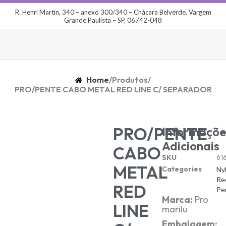
R. Henri Martin, 340 – anexo 300/340 – Chácara Belverde, Vargem
Grande Paulista – SP, 06742-048
Home
/
Produtos
/
PRO/PENTE CABO METAL RED LINE C/ SEPARADOR
PRO/PENTE
Informaçõe
Adicionais
CABO
SKU
61
METAL
Categories
Ny
Re
RED
Pe
Marca:
Pro
LINE
marilu
Embalagem: