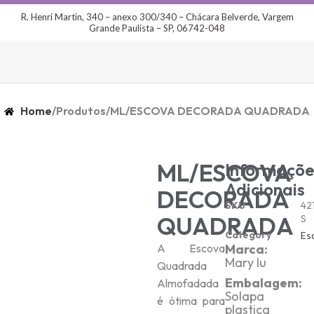
R. Henri Martin, 340 – anexo 300/340 – Chácara Belverde, Vargem
Grande Paulista – SP, 06742-048
Home
/
Produtos
/
ML/ESCOVA DECORADA QUADRADA
ML/ESCOVA
Informaçõe
Adicionais
DECORADA
SKU
42
QUADRADA
S
Category
Es
A Escova
Marca:
Mary lu
Quadrada
Embalagem:
Almofadada
Solapa
é ótima para
plastica