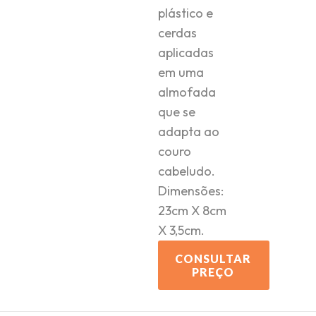
plástico e
cerdas
aplicadas
em uma
almofada
que se
adapta ao
couro
cabeludo.
Dimensões:
23cm X 8cm
X 3,5cm.
CONSULTAR
PREÇO