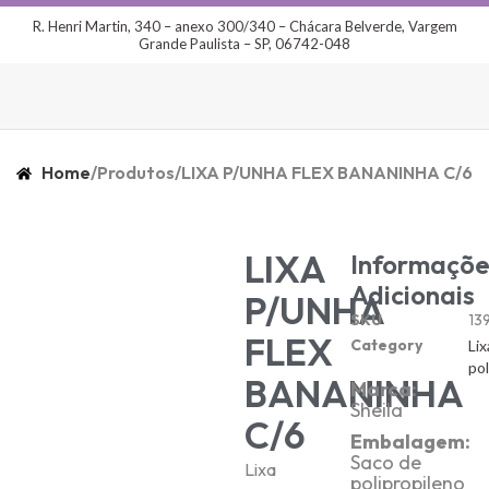
R. Henri Martin, 340 – anexo 300/340 – Chácara Belverde, Vargem
Grande Paulista – SP, 06742-048
Home
/
Produtos
/
LIXA P/UNHA FLEX BANANINHA C/6
LIXA
Informaçõe
Adicionais
P/UNHA
SKU
13
FLEX
Category
Lix
pol
BANANINHA
Marca:
Sheila
C/6
Embalagem:
Saco de
Lixa
polipropileno