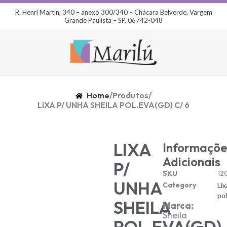
R. Henri Martin, 340 – anexo 300/340 – Chácara Belverde, Vargem
Grande Paulista – SP, 06742-048
Home
/
Produtos
/
LIXA P/ UNHA SHEILA POL.EVA(GD) C/ 6
LIXA
Informaçõe
Adicionais
P/
SKU
12
UNHA
Category
Lix
pol
SHEILA
Marca:
Sheila
POL.EVA(GD)