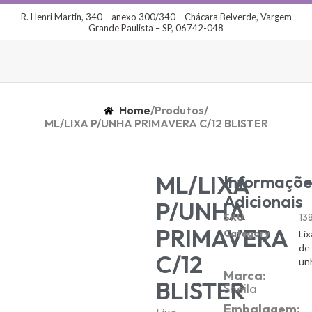
R. Henri Martin, 340 – anexo 300/340 – Chácara Belverde, Vargem
Grande Paulista – SP, 06742-048
Home
/
Produtos
/
ML/LIXA P/UNHA PRIMAVERA C/12 BLISTER
ML/LIXA
Informaçõe
Adicionais
P/UNHA
SKU
13
PRIMAVERA
Category
Lix
de
C/12
un
Marca:
BLISTER
Sheila
Embalagem: