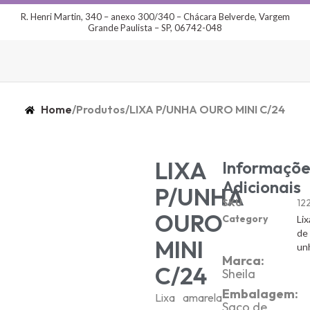
R. Henri Martin, 340 – anexo 300/340 – Chácara Belverde, Vargem
Grande Paulista – SP, 06742-048
Home
/
Produtos
/
LIXA P/UNHA OURO MINI C/24
LIXA
Informaçõe
Adicionais
P/UNHA
SKU
12
OURO
Category
Lix
de
MINI
un
Marca:
C/24
Sheila
Embalagem:
Lixa amarela
Saco de