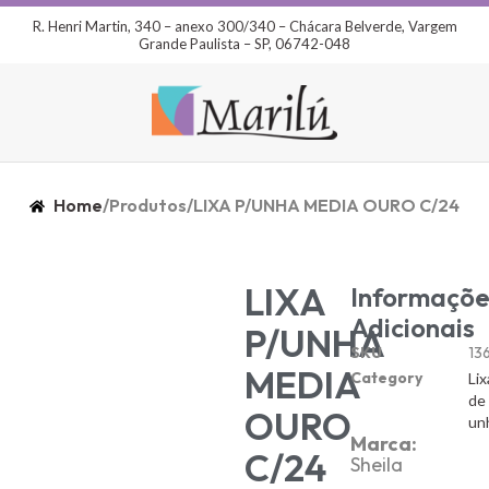
R. Henri Martin, 340 – anexo 300/340 – Chácara Belverde, Vargem
Grande Paulista – SP, 06742-048
Home
/
Produtos
/
LIXA P/UNHA MEDIA OURO C/24
LIXA
Informaçõe
Adicionais
P/UNHA
SKU
13
MEDIA
Category
Lix
de
OURO
un
Marca:
C/24
Sheila