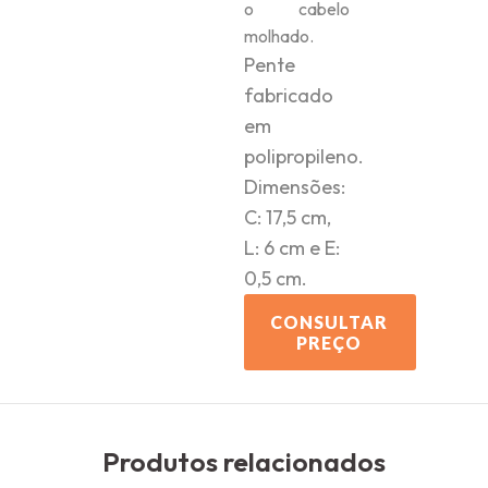
o cabelo
molhado.
Pente
fabricado
em
polipropileno.
Dimensões:
C: 17,5 cm,
L: 6 cm e E:
0,5 cm.
CONSULTAR
PREÇO
Produtos relacionados