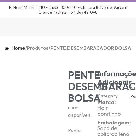
R. Henri Martin, 340 – anexo 300/340 – Chácara Belverde, Vargem
Grande Paulista – SP, 06742-048
Home
/
Produtos
/
PENTE DESEMBARACADOR BOLSA
PENTE
Informaçõe
Adicionais
DESEMBARA
SKU
02
BOLSA
Category
Po
Marca:
cores
Hair
bonitinho
disponíveis:
Embalagem:
Saco de
Pente
polipropileno