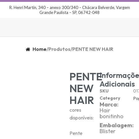
R. Henri Martin, 340 – anexo 300/340 – Chácara Belverde, Vargem
Grande Paulista – SP, 06742-048
Home
/
Produtos
/
PENTE NEW HAIR
PENTE
Informaçõe
Adicionais
NEW
SKU
01
HAIR
Category
Po
Marca:
cores
Hair
bonitinho
disponíveis:
Embalagem:
Blister
Pente