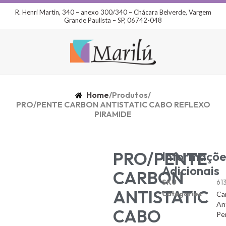
R. Henri Martin, 340 – anexo 300/340 – Chácara Belverde, Vargem
Grande Paulista – SP, 06742-048
Home
/
Produtos
/
PRO/PENTE CARBON ANTISTATIC CABO REFLEXO
PIRAMIDE
PRO/PENTE
Informaçõe
Adicionais
CARBON
SKU
61
ANTISTATIC
Categories
Ca
Ant
CABO
Pe