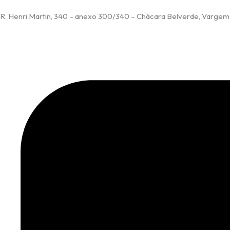
R. Henri Martin, 340 – anexo 300/340 – Chácara Belverde, Vargem