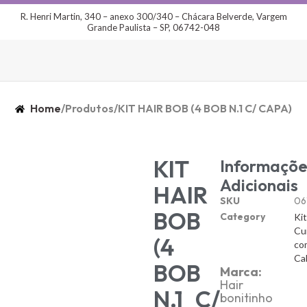
R. Henri Martin, 340 – anexo 300/340 – Chácara Belverde, Vargem
Grande Paulista – SP, 06742-048
Home
/
Produtos
/
KIT HAIR BOB (4 BOB N.1 C/ CAPA)
KIT
Informaçõe
Adicionais
HAIR
SKU
06
BOB
Category
Ki
Cu
(4
co
Ca
BOB
Marca:
Hair
N.1 C/
bonitinho