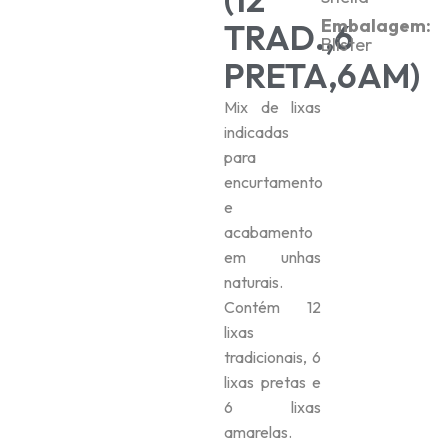
Embalagem:
TRAD.,6
Blister
PRETA,6AM)
Mix de lixas
indicadas
para
encurtamento
e
acabamento
em unhas
naturais.
Contém 12
lixas
tradicionais, 6
lixas pretas e
6 lixas
amarelas.