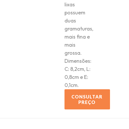
lixas
possuem
duas
gramaturas,
mais fina e
mais
grossa.
Dimensões:
C: 8,2cm, L:
0,8cm e E:
0,1cm.
CONSULTAR
PREÇO