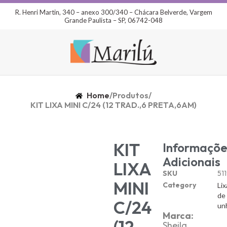
R. Henri Martin, 340 – anexo 300/340 – Chácara Belverde, Vargem
Grande Paulista – SP, 06742-048
Home
/
Produtos
/
KIT LIXA MINI C/24 (12 TRAD.,6 PRETA,6AM)
KIT
Informaçõe
Adicionais
LIXA
SKU
51
MINI
Category
Lix
de
C/24
un
Marca:
(12
Sheila