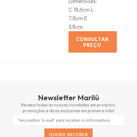
Dimensões:
C 18,6cm L
7,8cm E
3,8cm.
CONSULTAR
PREÇO
Newsletter Marilú
Receba todas as nossas novidades em produtos,
promoções e dicas exclusivas em primeira mão!
QUERO RECEBER