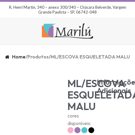
R. Henri Martin, 340 – anexo 300/340 – Chácara Belverde, Vargem
Grande Paulista – SP, 06742-048
Home
/
Produtos
/
ML/ESCOVA ESQUELETADA MALU
ML/ESCOVA
Informaçõe
Adicionais
ESQUELETAD
MALU
cores
disponíveis: