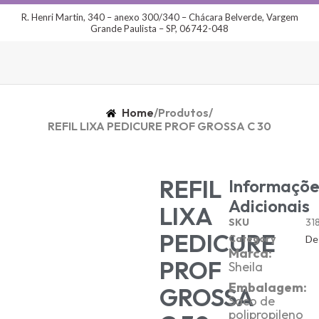
R. Henri Martin, 340 – anexo 300/340 – Chácara Belverde, Vargem
Grande Paulista – SP, 06742-048
Home
/
Produtos
/
REFIL LIXA PEDICURE PROF GROSSA C 30
REFIL
Informaçõe
Adicionais
LIXA
SKU
31
PEDICURE
Category
De
Marca:
PROF
Sheila
Embalagem:
GROSSA
Saco de
polipropileno