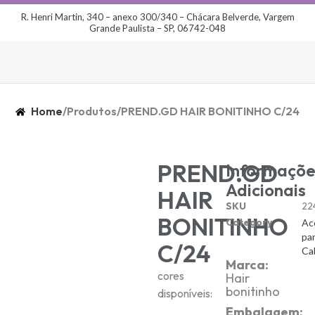
R. Henri Martin, 340 – anexo 300/340 – Chácara Belverde, Vargem
Grande Paulista – SP, 06742-048
Home
/
Produtos
/
PREND.GD HAIR BONITINHO C/24
PREND.GD
Informaçõe
Adicionais
HAIR
SKU
22
BONITINHO
Category
Ac
pa
C/24
Ca
Marca:
cores
Hair
bonitinho
disponíveis:
Embalagem: