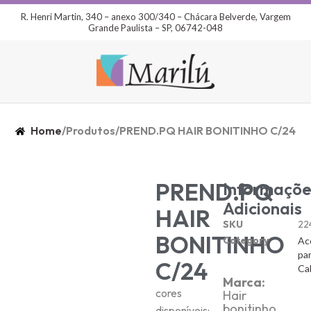
R. Henri Martin, 340 – anexo 300/340 – Chácara Belverde, Vargem
Grande Paulista – SP, 06742-048
Home
/
Produtos
/
PREND.PQ HAIR BONITINHO C/24
PREND.PQ
Informaçõe
Adicionais
HAIR
SKU
22
BONITINHO
Category
Ac
pa
C/24
Ca
Marca:
cores
Hair
bonitinho
disponíveis: