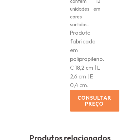
contém 12
unidades em
cores
sortidas.
Produto
fabricado
em
polipropileno.
C 18,2 cm | L
2,6 cm | E
0,4 cm.
CONSULTAR
PREÇO
Produtos relacionados