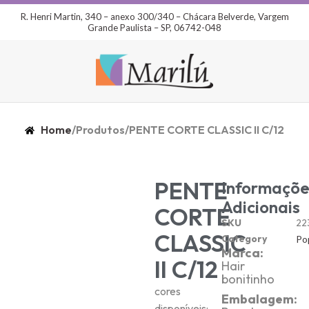
R. Henri Martin, 340 – anexo 300/340 – Chácara Belverde, Vargem
Grande Paulista – SP, 06742-048
Home
/
Produtos
/
PENTE CORTE CLASSIC II C/12
PENTE
Informaçõe
Adicionais
CORTE
SKU
22
CLASSIC
Category
Po
Marca:
II C/12
Hair
bonitinho
cores
Embalagem:
disponíveis: