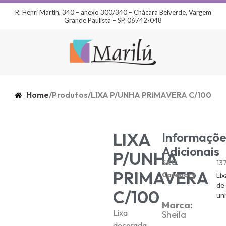
R. Henri Martin, 340 – anexo 300/340 – Chácara Belverde, Vargem
Grande Paulista – SP, 06742-048
Home
/
Produtos
/
LIXA P/UNHA PRIMAVERA C/100
LIXA
Informaçõe
Adicionais
P/UNHA
SKU
13
PRIMAVERA
Category
Lix
de
C/100
un
Marca:
Lixa
Sheila
decorada