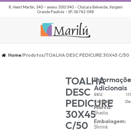
R. Henri Martin, 340 – anexo 300/340 – Chácara Belverde, Vargem
Grande Paulista – SP, 06742-048
Home
/
Produtos
/
TOALHA DESC PEDICURE 30X45 C/50
TOALHA
Informaçõe
Adicionais
DESC
SKU
13
PEDICURE
Category
De
Marca:
30X45
Sheila
Embalagem:
C/50
Shrink