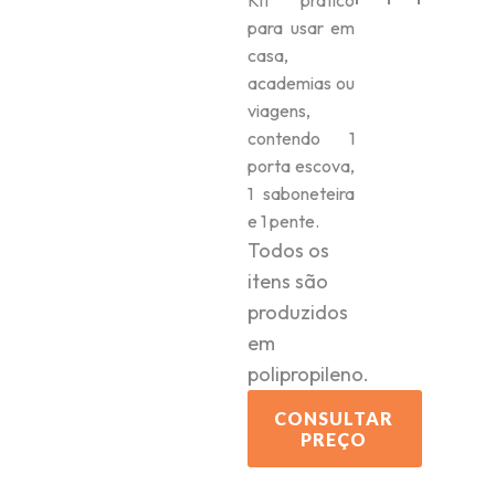
Kit pratico
para usar em
casa,
academias ou
viagens,
contendo 1
porta escova,
1 saboneteira
e 1 pente.
Todos os
itens são
produzidos
em
polipropileno.
CONSULTAR
PREÇO