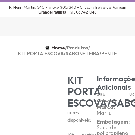
R. Henri Martin, 340 – anexo 300/340 – Chácara Belverde, Vargem
Grande Paulista – SP, 06742-048
Home
/
Produtos
/
KIT PORTA ESCOVA/SABONETEIRA/PENTE
KIT
Informaçõe
Adicionais
PORTA
SKU
06
ESCOVA/SAB
Category
Ki
Marca:
cores
Marilu
disponíveis:
Embalagem:
Saco de
polipropileno