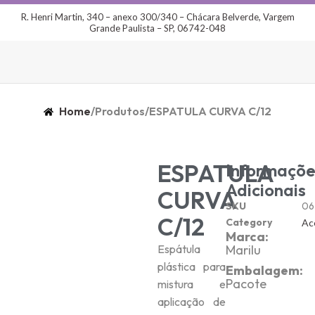
R. Henri Martin, 340 – anexo 300/340 – Chácara Belverde, Vargem
Grande Paulista – SP, 06742-048
Home
/
Produtos
/
ESPATULA CURVA C/12
ESPATULA
Informaçõe
Adicionais
CURVA
SKU
06
C/12
Category
Ac
Marca:
Espátula
Marilu
plástica para
Embalagem:
Pacote
mistura e
aplicação de