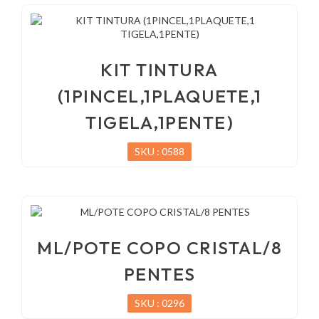
KIT TINTURA
(1PINCEL,1PLAQUETE,1
TIGELA,1PENTE)
SKU : 0588
ML/POTE COPO CRISTAL/8
PENTES
SKU : 0296