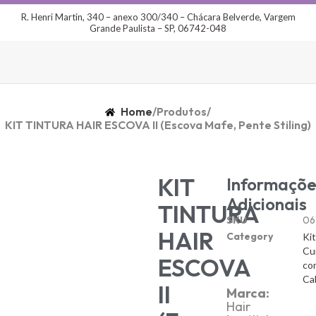
R. Henri Martin, 340 – anexo 300/340 – Chácara Belverde, Vargem
Grande Paulista – SP, 06742-048
Home
/
Produtos
/
KIT TINTURA HAIR ESCOVA II (Escova Mafe, Pente Stiling)
KIT
Informaçõe
Adicionais
TINTURA
SKU
06
HAIR
Category
Ki
Cu
ESCOVA
co
Ca
II
Marca:
Hair