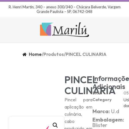
R. Henri Martin, 340 – anexo 300/340 – Chácara Belverde, Vargem
Grande Paulista – SP, 06742-048
Home
/
Produtos
/
PINCEL CULINARIA
PINCEL
Informaçõe
Adicionais
CULINARIA
SKU
05
Pincel para
Category
Uti
do
aplicação em
Marca:
U.d
culinária,
Embalagem:
cabo
Blister
produzido em