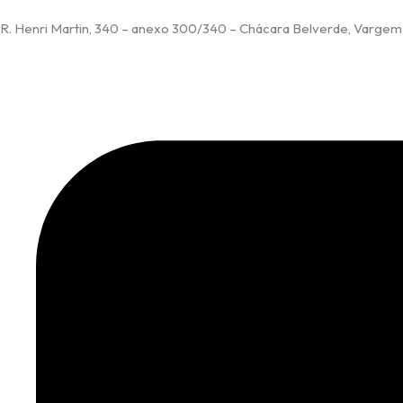
R. Henri Martin, 340 – anexo 300/340 – Chácara Belverde, Vargem