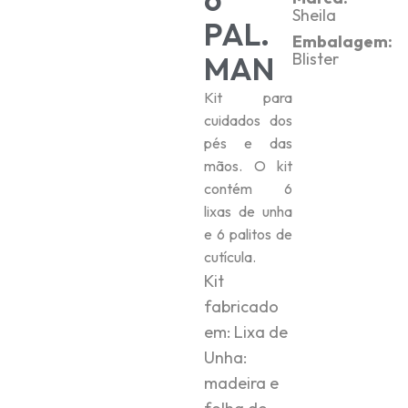
Sheila
PAL.
Embalagem:
Blister
MAN
Kit para
cuidados dos
pés e das
mãos. O kit
contém 6
lixas de unha
e 6 palitos de
cutícula.
Kit
fabricado
em: Lixa de
Unha:
madeira e