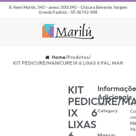
R. Henri Martin, 340 – anexo 300/340 – Chácara Belverde, Vargem
Grande Paulista – SP, 06742-048
Home
/
Produtos
/
KIT PEDICURE/MANICURE IX 6 LIXAS 6 PAL. MAN
KIT
Informaçõe
Adicionais
PEDICURE/M
SKU
02
IX 6
Category
Cu
co
LIXAS
Mã
Pé
6
Marca: