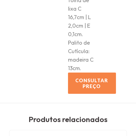
folha de
lixa C
16,7cm | L
2,0cm | E
0,1cm.
Palito de
Cutícula:
madeira C
13cm.
CONSULTAR
PREÇO
Produtos relacionados