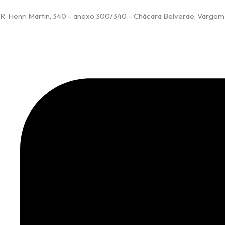
R. Henri Martin, 340 – anexo 300/340 – Chácara Belverde, Vargem