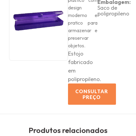
plástico com
Embalagem:
Saco de
design
polipropileno
moderno e
pratico para
armazenar e
preservar
objetos.
Estojo
fabricado
em
polipropileno.
CONSULTAR
PREÇO
Produtos relacionados