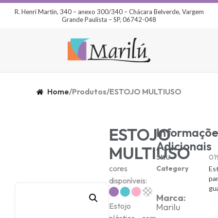
R. Henri Martin, 340 – anexo 300/340 – Chácara Belverde, Vargem
Grande Paulista – SP, 06742-048
Home
/
Produtos
/
ESTOJO MULTIUSO
ESTOJO
Informaçõe
Adicionais
MULTIUSO
SKU
01
cores
Category
Es
pa
disponíveis:
gu
Marca:
Estojo
Marilu