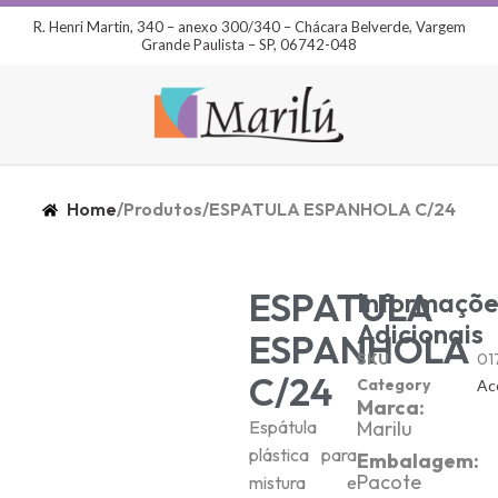
R. Henri Martin, 340 – anexo 300/340 – Chácara Belverde, Vargem
Grande Paulista – SP, 06742-048
Home
/
Produtos
/
ESPATULA ESPANHOLA C/24
ESPATULA
Informaçõe
Adicionais
ESPANHOLA
SKU
01
C/24
Category
Ac
Marca:
Espátula
Marilu
plástica para
Embalagem:
Pacote
mistura e