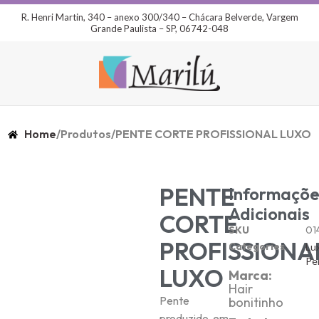
R. Henri Martin, 340 – anexo 300/340 – Chácara Belverde, Vargem
Grande Paulista – SP, 06742-048
Home
/
Produtos
/
PENTE CORTE PROFISSIONAL LUXO
PENTE
Informaçõe
Adicionais
CORTE
SKU
01
PROFISSIONA
Categories
Lu
Pe
LUXO
Marca:
Hair
Pente
bonitinho
produzido em