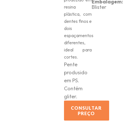
Embalagem:
Blister
resina
plástica, com
dentes finos e
dois
espaçamentos
diferentes,
ideal para
cortes.
Pente
produsido
em PS.
Contém
gliter.
CONSULTAR
PREÇO