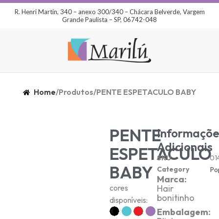
R. Henri Martin, 340 – anexo 300/340 – Chácara Belverde, Vargem
Grande Paulista – SP, 06742-048
Home
/
Produtos
/
PENTE ESPETACULO BABY
PENTE
Informaçõe
Adicionais
ESPETACULO
SKU
01
BABY
Category
Po
Marca:
cores
Hair
bonitinho
disponíveis:
Embalagem: