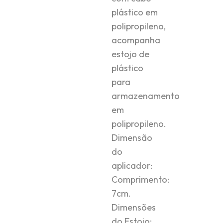
plástico em
polipropileno,
acompanha
estojo de
plástico
para
armazenamento
em
polipropileno.
Dimensão
do
aplicador:
Comprimento:
7cm.
Dimensões
do Estojo: