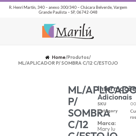
R. Henri Martin, 340 – anexo 300/340 – Chácara Belverde, Vargem
Grande Paulista – SP, 06742-048
Home
/
Produtos
/
ML/APLICADOR P/ SOMBRA C/12 C/ESTOJO
ML/APLICAD
Informaçõe
Adicionais
P/
SKU
00
SOMBRA
Category
Cu
ro
C/12
Marca:
Mary lu
C/ESTOJO