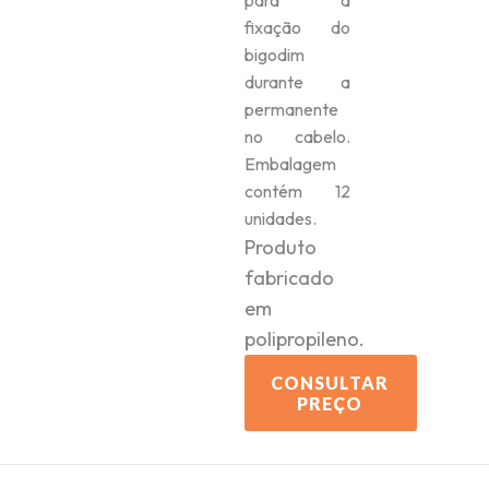
para a
fixação do
bigodim
durante a
permanente
no cabelo.
Embalagem
contém 12
unidades.
Produto
fabricado
em
polipropileno.
CONSULTAR
PREÇO