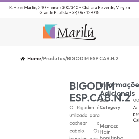
R. Henri Martin, 340 – anexo 300/340 – Chácara Belverde, Vargem
Grande Paulista – SP, 06742-048
Home
/
Produtos
/
BIGODIM ESP.CAB.N.2
BIGODIM
Informaçõe
Adicionais
ESP.CAB.N.2
SKU
00
O Bigodim é
Category
Ac
pa
utilizado para
Ca
cachear o
Marca:
cabelo. Os
Hair
bonitinho
bigodins mais