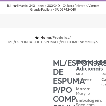
R. Henri Martin, 340 – anexo 300/340 – Chácara Belverde, Vargem
Grande Paulista – SP, 06742-048
Home
/
Produtos
/
ML/ESPONJAS DE ESPUMA P/PO COMP. 58MM C/6
ML/ESPONJA
Informaçõe
Adicionais
DE
SKU
00
ESPUMA
Category
Cu
ro
P/PO
Marca:
Mary lu
COMP.
Embalagem:
Saco com